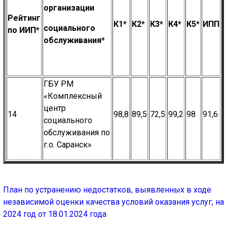
организации
Рейтинг
К1*
К2*
К3*
К4*
К5*
ИПП
социального
по ИИП*
обслуживания*
ГБУ РМ
«Комплексный
центр
14
98,8
89,5
72,5
99,2
98
91,6
социального
обслуживания по
г.о. Саранск»
План по устранению недостатков, выявленных в ходе
независимой оценки качества условий оказания услуг, на
2024 год от 18.01.2024 года