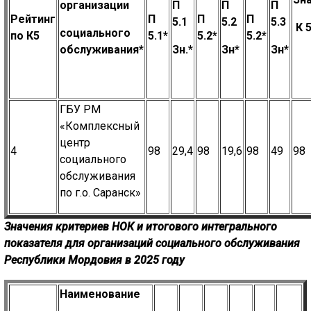
организации
П
П
П
Рейтинг
П
П
П
5.1
5.2
5.3
К
социального
по К5
5.1*
5
.2*
5
.2*
обслуживания*
Зн.*
Зн*
Зн*
ГБУ РМ
«Комплексный
центр
4
98
29,4
98
19,6
98
49
98
социального
обслуживания
по г.о. Саранск»
Значения критериев НОК и итогового интегрального
показателя
для организаций социального обслуживания
Республики Мордовия в 2025 году
Наименование