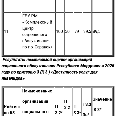
ГБУ РМ
«Комплексный
центр
11
100
50
79
39,5
89,5
социального
обслуживания
по г.о. Саранск»
Результаты независимой оценки организаций
социального
обслуживания Республики Мордовия в 2025
году по критерию 3 (К
3
)
«Доступность услуг для
инвалидов»
Наименование
Знач
ение
организации
П
П3.3
Рейтинг
П
П
3.2
К
3
*
социального
по К3
3.2*
3.3*
Зн*