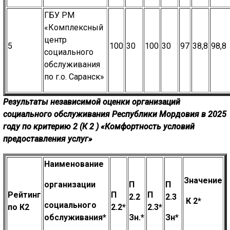
ГБУ РМ
«Комплексный
центр
5
100
30
100
30
97
38,8
98,8
социального
обслуживания
по г.о. Саранск»
Результаты независимой оценки организаций
социального
обслуживания Республики Мордовия в 2025
году по критерию 2 (К
2
)
«Комфортность условий
предоставления услуг»
Наименование
Знач
ение
организации
П
П
Рейтинг
П
П
2.2
2.3
К
2
*
социального
по К2
2.2*
2.3*
обслуживания*
Зн.*
Зн*