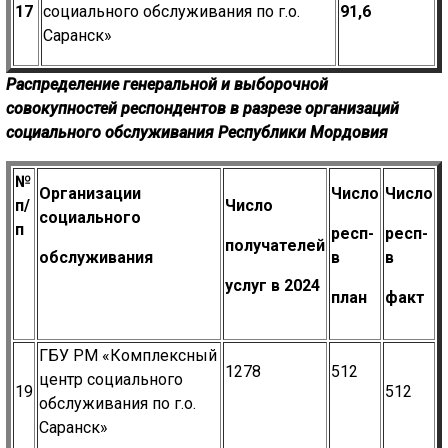
17
социального обслуживания по г.о.
91,6
Саранск»
Распределение генеральной и выборочной
совокупностей респондентов в
разрезе организаций
социального обслуживания Республики Мордовия
№
Организации
Число
Число
п/
Число
социального
п
респ-
респ-
получателей
обслуживания
в
в
услуг в 2024
план
фак
т
ГБУ РМ «Комплексный
1278
512
центр социального
19
512
обслуживания по г.о.
Саранск»