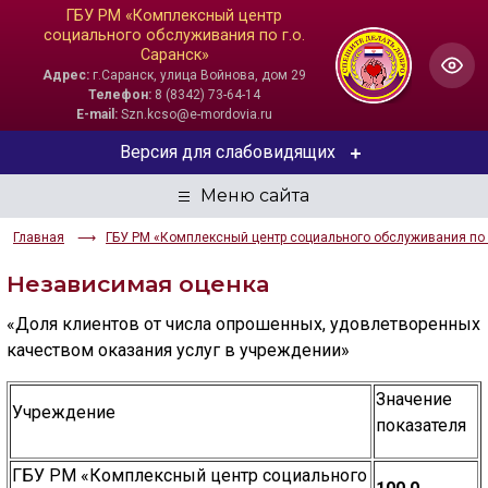
ГБУ РМ «Комплексный центр
социального обслуживания по г.о.
Саранск»
Адрес:
г.Саранск, улица Войнова, дом 29
Телефон:
8 (8342) 73-64-14
E-mail:
Szn.kcso@e-mordovia.ru
Версия для слабовидящих
ЦВЕТОВАЯ СХЕМА
Главная
ГБУ РМ «Комплексный центр социального обслуживания по г
Aa
Aa
Aa
Независимая оценка
РАЗМЕР ТЕКСТА
«Доля клиентов от числа опрошенных, удовлетворенных
Aa
Aa
Aa
качеством оказания услуг в учреждении»
ИЗОБРАЖЕНИЯ
Значение
Учреждение
показателя
Скрыть
Ч/б
ГБУ РМ «Комплексный центр социального