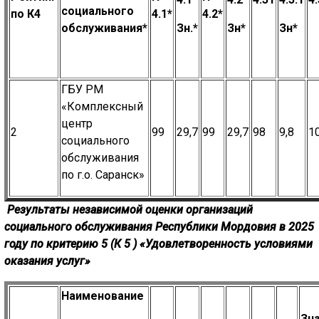
социального
по К4
4.1*
4.2*
обслуживания*
Зн.*
Зн*
Зн*
ГБУ РМ
«Комплексный
центр
2
99
29,7
99
29,7
98
9,8
1
социального
обслуживания
по г.о. Саранск»
Результаты независимой оценки организаций
социального
обслуживания Республики Мордовия в 2025
году по критерию 5 (К
5
)
«Удовлетворенность условиями
оказания услуг»
Наименование
Зн