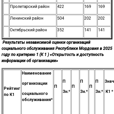
Пролетарский район
422
169
169
Ленинский район
504
202
202
Октябрьский район
352
141
141
Результаты независимой оценки организаций
социального обслуживания
Республики Мордовия в 2025
году по критерию 1 (К
1
)
«Открытость и доступность
информации об организации»
Наименование
П
П
П
Знач
организации
П
П
П
Рейтинг
Зн.*
Зн.*
Зн.*
К
1
*
социального
по К1
обслуживания*