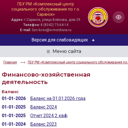
ГБУ РМ «Комплексный центр
социального обслуживания по г.о.
Саранск»
Адрес:
г.Саранск, улица Войнова, дом 29
Телефон:
8 (8342) 73-64-14
E-mail:
Szn.kcso@e-mordovia.ru
Версия для слабовидящих
ЦВЕТОВАЯ СХЕМА
Главная
ГБУ РМ «Комплексный центр социального обслуживания по г
Aa
Aa
Aa
Финансово-хозяйственная
РАЗМЕР ТЕКСТА
деятельность
Aa
Aa
Aa
Баланс
01-01-2026
Баланс на 01.01.2026 года
ИЗОБРАЖЕНИЯ
01-01-2025
Баланс 2024
01-01-2025
Отчет 2024 2 квф
Скрыть
Ч/б
01-01-2024
Баланс 2023