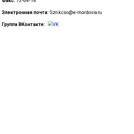
Факс:
73-64-14
ГОЛОС
Электронная почта:
Szn.kcso@e-mordovia.ru
🔊 Включить озвучивание
Группа ВКонтакте:
Настройки по умолчанию
Настройки по умолчанию