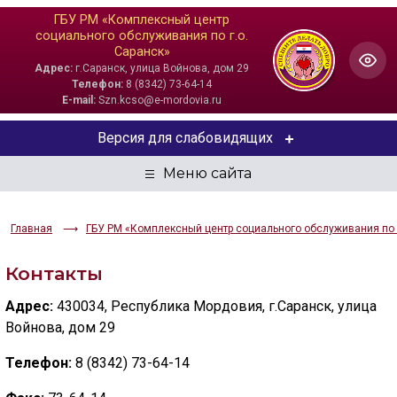
ГБУ РМ «Комплексный центр
социального обслуживания по г.о.
Саранск»
Адрес:
г.Саранск, улица Войнова, дом 29
Телефон:
8 (8342) 73-64-14
E-mail:
Szn.kcso@e-mordovia.ru
Версия для слабовидящих
ЦВЕТОВАЯ СХЕМА
Aa
Aa
Aa
Главная
ГБУ РМ «Комплексный центр социального обслуживания по г
РАЗМЕР ТЕКСТА
Контакты
Aa
Aa
Aa
Адрес:
430034, Республика Мордовия, г.Саранск, улица
Войнова, дом 29
ИЗОБРАЖЕНИЯ
Телефон:
8 (8342) 73-64-14
Скрыть
Ч/б