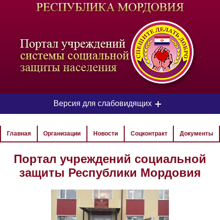
-
Версия для слабовидящих
ЦВЕТОВАЯ СХЕМА
Главная
Организации
Новости
Соцконтракт
Документы
Aa
Aa
Aa
Портал учреждений социальной
защиты Республики Мордовия
РАЗМЕР ТЕКСТА
Aa
Aa
Aa
ИЗОБРАЖЕНИЯ