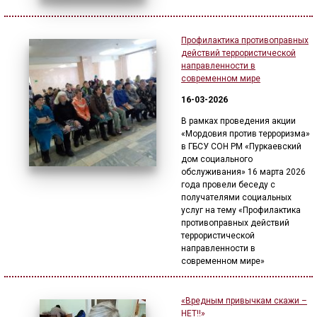
Профилактика противоправных
действий террористической
направленности в
современном мире
16-03-2026
В рамках проведения акции
«Мордовия против терроризма»
в ГБСУ СОН РМ «Пуркаевский
дом социального
обслуживания» 16 марта 2026
года провели беседу с
получателями социальных
услуг на тему «Профилактика
противоправных действий
террористической
направленности в
современном мире»
«Вредным привычкам скажи –
НЕТ!!»