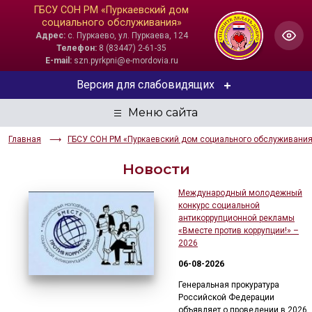
ГБСУ СОН РМ «Пуркаевский дом
социального обслуживания»
Адрес:
с. Пуркаево, ул. Пуркаева, 124
Телефон:
8 (83447) 2-61-35
E-mail:
szn.pyrkpni@e-mordovia.ru
Версия для слабовидящих
ЦВЕТОВАЯ СХЕМА
Главная
ГБСУ СОН РМ «Пуркаевский дом социального обслуживани
Aa
Aa
Aa
Новости
РАЗМЕР ТЕКСТА
Международный молодежный
конкурс социальной
Aa
Aa
Aa
антикоррупционной рекламы
«Вместе против коррупции!» –
ИЗОБРАЖЕНИЯ
2026
06-08-2026
Скрыть
Ч/б
Генеральная прокуратура
Российской Федерации
ГОЛОС
объявляет о проведении в 2026