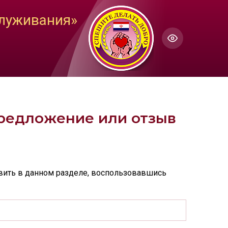
ГОЛОС
служивания»
Настройки по умолчанию
ючить озвучивание
предложение или отзыв
вить в данном разделе, воспользовавшись