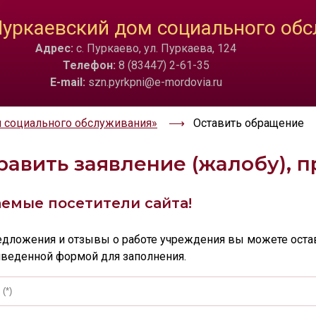
ТА
ИЗОБРАЖЕНИЯ
уркаевский дом социального об
Адрес:
с. Пуркаево, ул. Пуркаева, 124
a
Скрыть
Ч/б
🔊 Вкл
Телефон:
8 (83447) 2-61-35
E-mail:
szn.pyrkpni@e-mordovia.ru
 социального обслуживания»
Оставить обращение
равить заявление (жалобу), 
емые посетители сайта!
едложения и отзывы о работе учреждения вы можете оста
веденной формой для заполнения.