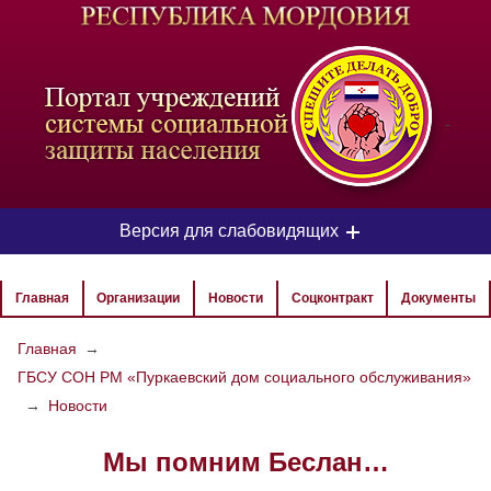
-
Версия для слабовидящих
ЦВЕТОВАЯ СХЕМА
Главная
Организации
Новости
Соцконтракт
Документы
Aa
Aa
Aa
Главная
→
ГБСУ СОН РМ «Пуркаевский дом социального обслуживания»
РАЗМЕР ТЕКСТА
→
Новости
Aa
Aa
Aa
Мы помним Беслан…
ИЗОБРАЖЕНИЯ