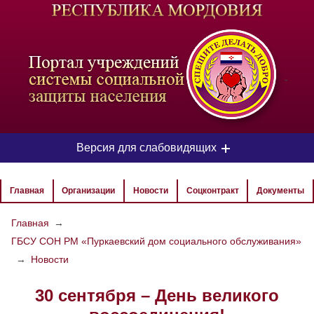
-
Версия для слабовидящих
ЦВЕТОВАЯ СХЕМА
Главная
Организации
Новости
Соцконтракт
Документы
Aa
Aa
Aa
Главная
→
ГБСУ СОН РМ «Пуркаевский дом социального обслуживания»
РАЗМЕР ТЕКСТА
→
Новости
Aa
Aa
Aa
30 сентября – День великого
ИЗОБРАЖЕНИЯ