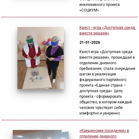
ГОЛОС
инклюзивного проекта
«СОЦИУМ».
🔊 Включить озвучивание
Квест –игра «Доступная среда:
вместе решаем»
Настройки по умолчанию
21-01-2026
Настройки по умолчанию
Квест-игра «Доступная среда:
вместе решаем», прошедшая в
отделении дневного
пребывания, стала очередным
шагом в реализации
федерального партийного
проекта «Единая страна –
доступная среда». Цель
проекта - сформировать
общество, в котором каждый
человек чувствует себя
комфортно и уверенно.
«Крещенские посиделки» в
отделении дневного