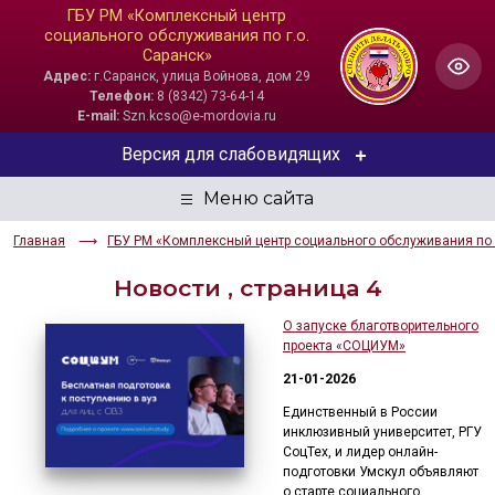
ГБУ РМ «Комплексный центр
социального обслуживания по г.о.
Саранск»
Адрес:
г.Саранск, улица Войнова, дом 29
Телефон:
8 (8342) 73-64-14
E-mail:
Szn.kcso@e-mordovia.ru
Версия для слабовидящих
ЦВЕТОВАЯ СХЕМА
Главная
ГБУ РМ «Комплексный центр социального обслуживания по г
Aa
Aa
Aa
Новости , страница 4
РАЗМЕР ТЕКСТА
О запуске благотворительного
проекта «СОЦИУМ»
Aa
Aa
Aa
21-01-2026
ИЗОБРАЖЕНИЯ
Единственный в России
инклюзивный университет, РГУ
Скрыть
Ч/б
СоцТех, и лидер онлайн-
подготовки Умскул объявляют
о старте социального