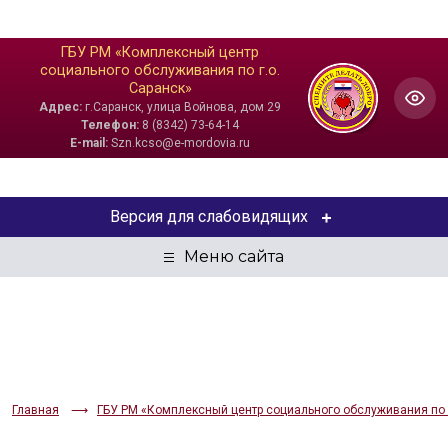
ГБУ РМ «Комплексный центр
социального обслуживания по г.о.
Саранск»
Адрес:
г.Саранск, улица Войнова, дом 29
Телефон:
8 (8342) 73-64-14
E-mail:
Szn.kcso@e-mordovia.ru
Версия для слабовидящих
ЦВЕТОВАЯ СХЕМА
Aa
Aa
Aa
РАЗМЕР ТЕКСТА
Aa
Aa
Aa
Главная
ГБУ РМ «Комплексный центр социального обслуживания по г
ИЗОБРАЖЕНИЯ