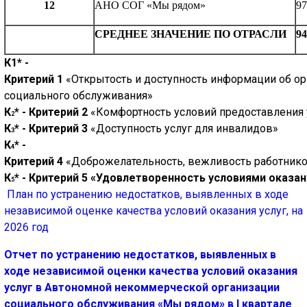
12
АНО
СОГ
«Мы
рядом»
97
🔊 Включить озвучивание
СРЕДНЕЕ
ЗНАЧЕНИЕ
ПО
ОТРАСЛИ
94
К
1
*
-
Настройки по умолчанию
Критерий
1
«Открытость
и
доступность
информации
об
ор
социального
обслуживания»
Настройки по умолчанию
К
*
-
Критерий
2
«Комфортность
условий
предоставления
2
К
*
-
Критерий
3
«Доступность
услуг
для
инвалидов»
3
К
*
-
4
Критерий
4
«Доброжелательность,
вежливость
работник
К
*
-
Критерий
5
«Удовлетворенность
условиями
оказан
5
План по устранению недостатков, выявленных в ходе
независимой оценке качества условий оказания услуг, на
2026 год
Отчет по устранению недостатков, выявленных в
ходе независимой оценки качества условий оказания
услуг в Автономной некоммерческой организации
социального обслуживания «Мы рядом» в I квартале