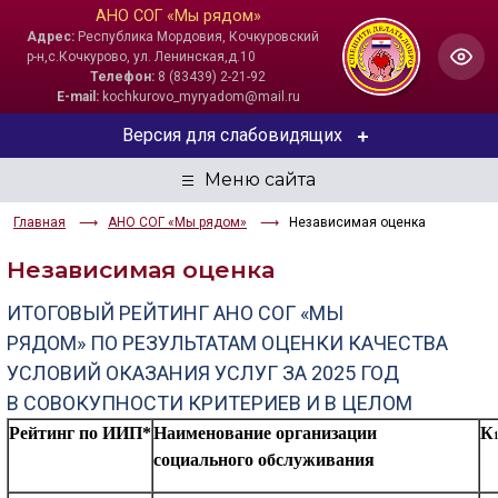
АНО СОГ «Мы рядом»
Адрес:
Республика Мордовия, Кочкуровский
р-н,с.Кочкурово, ул. Ленинская,д.10
Телефон:
8 (83439) 2-21-92
E-mail:
kochkurovo_myryadom@mail.ru
Версия для слабовидящих
ЦВЕТОВАЯ СХЕМА
Главная
АНО СОГ «Мы рядом»
Независимая оценка
Aa
Aa
Aa
Независимая оценка
РАЗМЕР ТЕКСТА
ИТОГОВЫЙ
РЕЙТИНГ
АНО СОГ «МЫ
Aa
Aa
Aa
РЯДОМ»
ПО
РЕЗУЛЬТАТАМ ОЦЕНКИ КАЧЕСТВА
УСЛОВИЙ
ОКАЗАНИЯ УСЛУГ ЗА 2025 ГОД
ИЗОБРАЖЕНИЯ
В
СОВОКУПНОСТИ КРИТЕРИЕВ И В ЦЕЛОМ
Скрыть
Ч/б
Рейтинг
по
ИИП*
Наименование
организации
К
социального
обслуживания
ГОЛОС