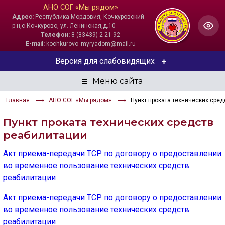
АНО СОГ «Мы рядом»
Адрес:
Республика Мордовия, Кочкуровский
р-н,с.Кочкурово, ул. Ленинская,д.10
Телефон:
8 (83439) 2-21-92
E-mail:
kochkurovo_myryadom@mail.ru
Версия для слабовидящих
ЦВЕТОВАЯ СХЕМА
Главная
АНО СОГ «Мы рядом»
Пункт проката технических сре
Aa
Aa
Aa
Пункт проката технических средств
РАЗМЕР ТЕКСТА
реабилитации
Aa
Aa
Aa
Акт приема-передачи ТСР по договору о предоставлении
во временное пользование технических средств
ИЗОБРАЖЕНИЯ
реабилитации
Скрыть
Ч/б
Акт приема-передачи ТСР по договору о предоставлении
во временное пользование технических средств
ГОЛОС
реабилитации