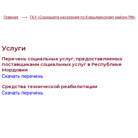
ИЗОБРАЖЕНИЯ
Главная
ГКУ «Соцзащита населения по Ковылкинскому району РМ»
Скрыть
Ч/б
ГОЛОС
Услуги
🔊 Включить озвучивание
Перечень социальных услуг, предоставляемых
поставщиками социальных услуг в Республике
Настройки по умолчанию
Мордовия
Скачать перечень
Средства технической реабилитации
Настройки по умолчанию
Скачать перечень