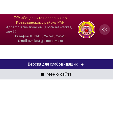
ГКУ «Соцзащита населения по
Ковылкинскому району РМ»
Адрес:
г. Ковылкино улица Большевистская,
дом 30
Телефон:
8 (83453) 2-20-40, 2-25-68
E-mail:
szn.kovil@e-mordovia.ru
Версия для слабовидящих
ЦВЕТОВАЯ СХЕМА
Aa
Aa
Aa
РАЗМЕР ТЕКСТА
Aa
Aa
Aa