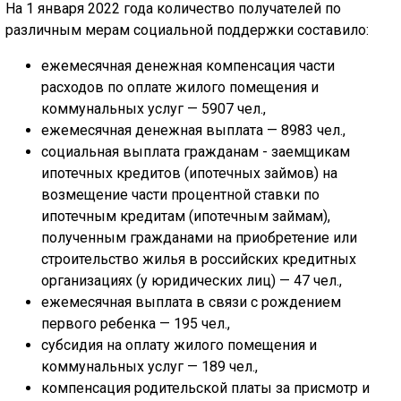
ГОЛОС
На 1 января 2022 года количество получателей по
различным мерам социальной поддержки составило:
🔊 Включить озвучивание
ежемесячная денежная компенсация части
расходов по оплате жилого помещения и
Настройки по умолчанию
коммунальных услуг — 5907 чел.,
ежемесячная денежная выплата — 8983 чел.,
Настройки по умолчанию
социальная выплата гражданам - заемщикам
ипотечных кредитов (ипотечных займов) на
возмещение части процентной ставки по
ипотечным кредитам (ипотечным займам),
полученным гражданами на приобретение или
строительство жилья в российских кредитных
организациях (у юридических лиц) — 47 чел.,
ежемесячная выплата в связи с рождением
первого ребенка — 195 чел.,
субсидия на оплату жилого помещения и
коммунальных услуг — 189 чел.,
компенсация родительской платы за присмотр и