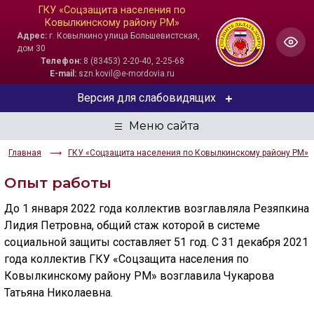
ГКУ «Соцзащита населения по
Ковылкинскому району РМ»
Адрес:
г. Ковылкино улица Большевистская,
дом 30
Телефон:
8 (83453) 2-20-40, 2-25-68
E-mail:
szn.kovil@e-mordovia.ru
Версия для слабовидящих
ЦВЕТОВАЯ СХЕМА
Главная
ГКУ «Соцзащита населения по Ковылкинскому району РМ»
Aa
Aa
Aa
Опыт работы
РАЗМЕР ТЕКСТА
До 1 января 2022 года коллектив возглавляла Резяпкина
Aa
Aa
Aa
Лидия Петровна, общий стаж которой в системе
социальной защиты составляет 51 год. С 31 декабря 2021
ИЗОБРАЖЕНИЯ
года коллектив ГКУ «Соцзащита населения по
Ковылкинскому району РМ» возглавила Чукарова
Скрыть
Ч/б
Татьяна Николаевна.