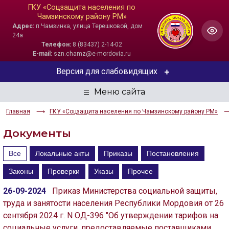
ГКУ «Соцзащита населения по
Чамзинскому району РМ»
Адрес:
п.Чамзинка, улица Терешковой, дом
24а
Телефон:
8 (83437) 2-14-02
E-mail:
szn.chamz@e-mordovia.ru
Версия для слабовидящих
ЦВЕТОВАЯ СХЕМА
Главная
ГКУ «Соцзащита населения по Чамзинскому району РМ»
Aa
Aa
Aa
Документы
РАЗМЕР ТЕКСТА
Все
Локальные акты
Приказы
Постановления
Aa
Aa
Aa
Законы
Проверки
Указы
Прочее
ИЗОБРАЖЕНИЯ
26-09-2024
Приказ Министерства социальной защиты,
труда и занятости населения Республики Мордовия от 26
Скрыть
Ч/б
сентября 2024 г. N ОД-396 "Об утверждении тарифов на
социальные услуги, предоставляемые поставщиками