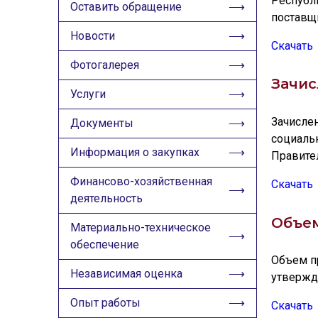
Республ
ИЗОБРАЖЕНИЯ
Оставить обращение
поставщ
Скрыть
Ч/б
Новости
Скачать
Фотогалерея
ГОЛОС
Зачис
Услуги
🔊 Включить озвучивание
Зачисле
Документы
социаль
Настройки по умолчанию
Информация о закупках
Правител
Настройки по умолчанию
Финансово-хозяйственная
Скачать
деятельность
Объем
Материально-техническое
обеспечение
Объем п
Независимая оценка
утвержд
Опыт работы
Скачать