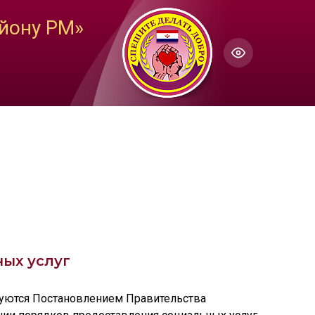
ГОЛОС
йону РМ»
Настройки по умолчанию
ючить озвучивание
ых услуг
руются Постановлением Правительства