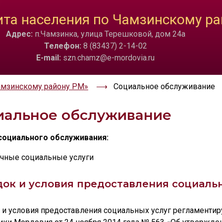
ТА
ИЗОБРАЖЕНИЯ
та населения по Чамзинскому ра
Адрес:
п.Чамзинка, улица Терешковой, дом 24а
a
Скрыть
Ч/б
🔊 Вкл
Телефон:
8 (83437) 2-14-02
E-mail:
szn.chamz@e-mordovia.ru
амзинскому району РМ»
Социальное обслуживание
иальное обслуживание
оциального обслуживания:
чные социальные услуги
ок и условия предоставления социальн
 и условия предоставления социальных услуг регламенти