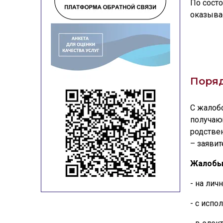
По состо
оказыва
Поряд
С жалоб
получаю
родстве
– заявит
Жалобы 
- на лич
- с испо