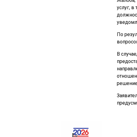
Жалоба,
услуг, в
должнос
уведомл
По резу
вопросо
В случае
предост
направле
отношен
решение
Заявител
предусм