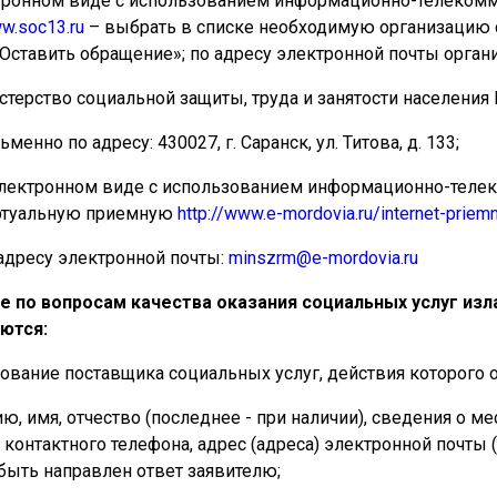
ктронном виде с использованием информационно-телекомм
w.soc13.ru
– выбрать в списке необходимую организацию с
Оставить обращение»
; по адресу электронной почты орга
стерство социальной защиты, труда и занятости населени
ьменно по адресу: 430027, г. Саранск, ул. Титова, д. 133;
лектронном виде с использованием информационно-телек
ртуальную приемную
http://www.e-mordovia.ru/internet-prie
адресу электронной почты:
minszrm@e-mordovia.ru
е по вопросам качества оказания социальных услуг изл
ются:
ование поставщика социальных услуг, действия которого 
ю, имя, отчество (последнее - при наличии), сведения о ме
 контактного телефона, адрес (адреса) электронной почты 
быть направлен ответ заявителю;