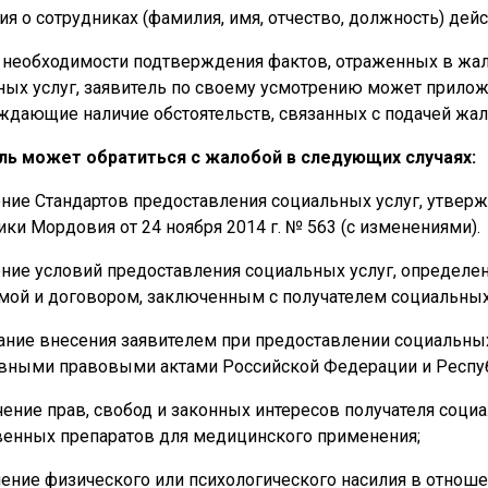
ия о сотрудниках (фамилия, имя, отчество, должность) дей
е необходимости подтверждения фактов, отраженных в жал
ных услуг, заявитель по своему усмотрению может прило
ждающие наличие обстоятельств, связанных с подачей жа
ль может обратиться с жалобой в следующих случаях:
ение Стандартов предоставления социальных услуг, утве
ки Мордовия от 24 ноября 2014 г. № 563 (с изменениями).
ение условий предоставления социальных услуг, определе
мой и договором, заключенным с получателем социальных 
вание внесения заявителем при предоставлении социальных
вными правовыми актами Российской Федерации и Респу
чение прав, свобод и законных интересов получателя социа
венных препаратов для медицинского применения;
ение физического или психологического насилия в отноше