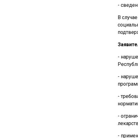
- сведен
В случа
социаль
подтвер
Заявите
- наруш
Республи
- наруш
програм
- требо
нормати
- ограни
лекарст
- примен