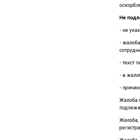
оскорбле
Не подл
- не ука
- жалоб
сотрудни
- текст 
- в жал
- причи
Жалоба п
подлежит
Жалоба, 
регистра