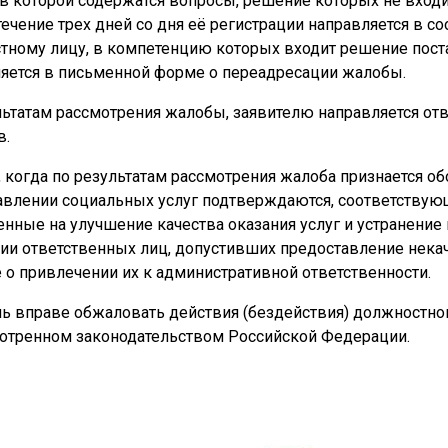
 в которой содержатся вопросы, решение которых не вхо
 течение трех дней со дня её регистрации направляется в
тному лицу, в компетенцию которых входит решение пост
яется в письменной форме о переадресации жалобы.
льтатам рассмотрения жалобы, заявителю направляется от
в.
, когда по результатам рассмотрения жалоба признается о
авлении социальных услуг подтверждаются, соответств
нные на улучшение качества оказания услуг и устранение
ии ответственных лиц, допустивших предоставление нека
 о привлечении их к административной ответственности.
ь вправе обжаловать действия (бездействия) должностног
отренном законодательством Российской Федерации.