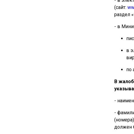
- в эле
(сайт:
ww
раздел
«
- в Мини
пис
в э
ви
по 
В жалоб
указыва
- наимен
- фамили
(номера)
должен 