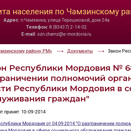
ТА
ИЗОБРАЖЕНИЯ
та населения по Чамзинскому ра
Адрес:
п.Чамзинка, улица Терешковой, дом 24а
a
Скрыть
Ч/б
🔊 Вкл
Телефон:
8 (83437) 2-14-02
E-mail:
szn.chamz@e-mordovia.ru
амзинскому району РМ»
Документы
Закон Рес
н Республики Мордовия № 68-
граничении полномочий орга
сти Республики Мордовия в с
луживания граждан"
 принят: 10-09-2014
спублики Мордовия от 04.09.2014 "О разграничении полно
ики Мордовия в сфере социального обслуживания гражда