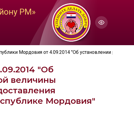
ГОЛОС
йону РМ»
Настройки по умолчанию
ючить озвучивание
публики Мордовия от 4.09.2014 "Об установлении размер
09.2014 "Об
ой величины
доставления
еспублике Мордовия"