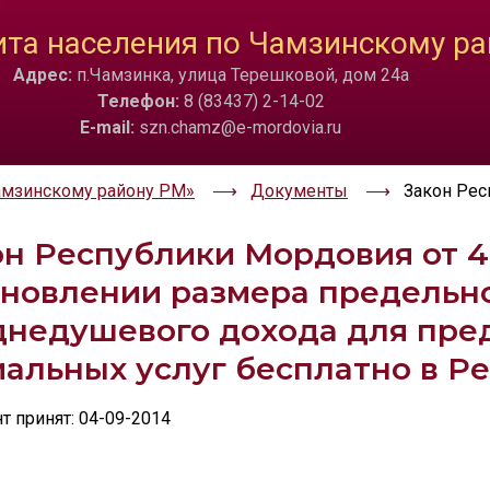
ТА
ИЗОБРАЖЕНИЯ
та населения по Чамзинскому ра
Адрес:
п.Чамзинка, улица Терешковой, дом 24а
a
Скрыть
Ч/б
🔊 Вкл
Телефон:
8 (83437) 2-14-02
E-mail:
szn.chamz@e-mordovia.ru
амзинскому району РМ»
Документы
Закон Рес
н Республики Мордовия от 4.
ановлении размера предельн
днедушевого дохода для пре
иальных услуг бесплатно в Р
 принят: 04-09-2014