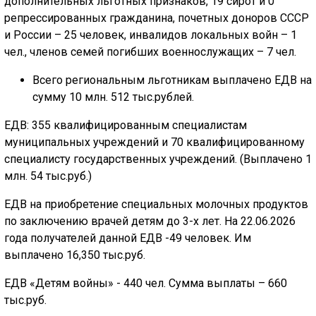
дополнительных льготных признаков, 19 сирот и 0
ГОЛОС
репрессированных гражданина, почетных доноров СССР
🔊 Включить озвучивание
и России – 25 человек, инвалидов локальных войн – 1
чел., членов семей погибших военнослужащих – 7 чел.
Настройки по умолчанию
Всего региональным льготникам выплачено ЕДВ на
сумму 10 млн. 512 тыс.рублей.
Настройки по умолчанию
ЕДВ: 355 квалифицированным специалистам
муниципальных учреждений и 70 квалифицированному
специалисту государственных учреждений. (Выплачено 1
млн. 54 тыс.руб.)
ЕДВ на приобретение специальных молочных продуктов
по заключению врачей детям до 3-х лет. На 22.06.2026
года получателей данной ЕДВ -49 человек. Им
выплачено 16,350 тыс.руб.
ЕДВ «Детям войны» - 440 чел. Сумма выплаты – 660
тыс.руб.