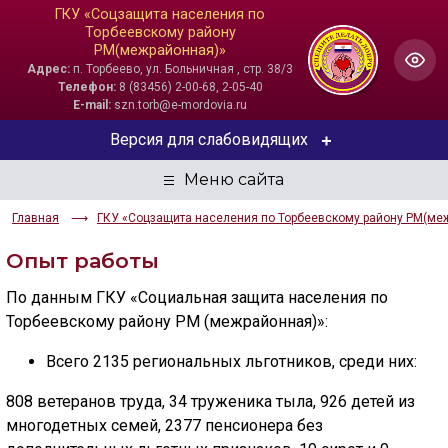
ГКУ «Соцзащита населения по
Торбеевскому району
РМ(межрайонная)»
Адрес:
п. Торбеево, ул. Больничная , стр. 38/3
Телефон:
8 (83456) 2-00-68, 2-05-40
E-mail:
szn.torb@e-mordovia.ru
Версия для слабовидящих
ЦВЕТОВАЯ СХЕМА
Главная
ГКУ «Соцзащита населения по Торбеевскому району РМ(ме
Aa
Aa
Aa
Опыт работы
РАЗМЕР ТЕКСТА
По данным ГКУ «Социальная защита населения по
Aa
Aa
Aa
Торбеевскому району РМ (межрайонная)»:
Всего 2135 региональных льготников, среди них:
ИЗОБРАЖЕНИЯ
808 ветеранов труда, 34 труженика тыла, 926 детей из
Скрыть
Ч/б
многодетных семей, 2377 пенсионера без