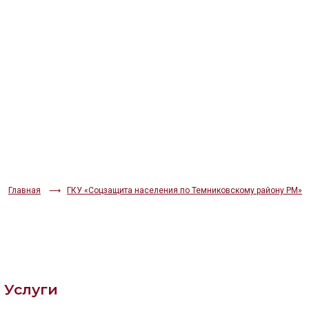
РАЗМЕР ТЕКСТА
Aa
Aa
Aa
ИЗОБРАЖЕНИЯ
Скрыть
Ч/б
ГОЛОС
🔊 Включить озвучивание
Главная
ГКУ «Соцзащита населения по Темниковскому району РМ»
Настройки по умолчанию
Настройки по умолчанию
Услуги