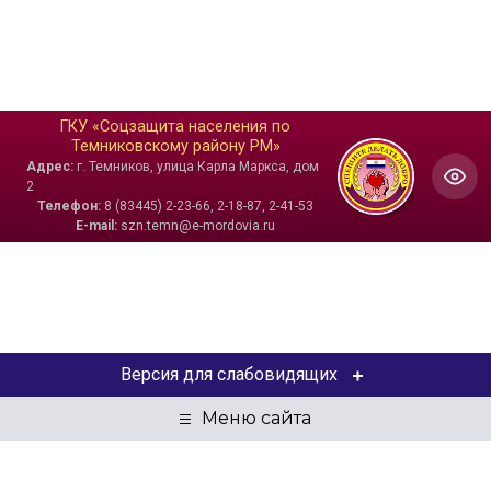
ГКУ «Соцзащита населения по
Темниковскому району РМ»
Адрес:
г. Темников, улица Карла Маркса, дом
2
Телефон:
8 (83445) 2-23-66, 2-18-87, 2-41-53
E-mail:
szn.temn@e-mordovia.ru
Версия для слабовидящих
ЦВЕТОВАЯ СХЕМА
Aa
Aa
Aa