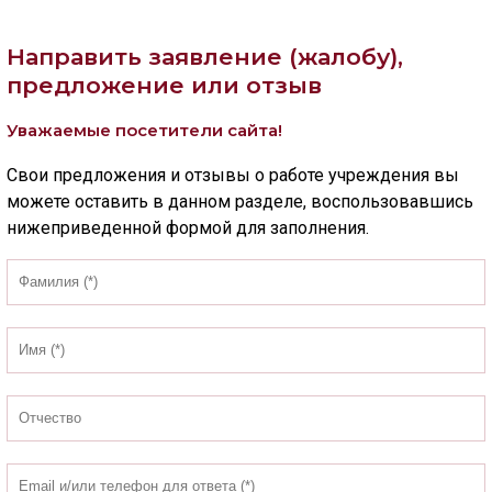
Скрыть
Ч/б
Направить заявление (жалобу),
предложение или отзыв
ГОЛОС
Уважаемые посетители сайта!
🔊 Включить озвучивание
Свои предложения и отзывы о работе учреждения вы
можете оставить в данном разделе, воспользовавшись
Настройки по умолчанию
нижеприведенной формой для заполнения.
Настройки по умолчанию