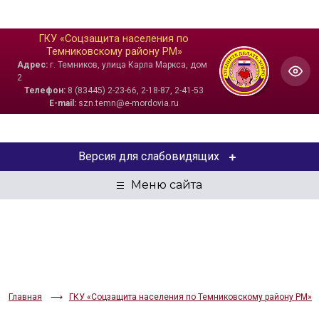
ГКУ «Соцзащита населения по
Темниковскому району РМ»
Адрес:
г. Темников, улица Карла Маркса, дом
2
Телефон:
8 (83445) 2-23-66, 2-18-87, 2-41-53
E-mail:
szn.temn@e-mordovia.ru
Версия для слабовидящих
ЦВЕТОВАЯ СХЕМА
Aa
Aa
Aa
РАЗМЕР ТЕКСТА
Aa
Aa
Aa
Главная
ГКУ «Соцзащита населения по Темниковскому району РМ»
ИЗОБРАЖЕНИЯ