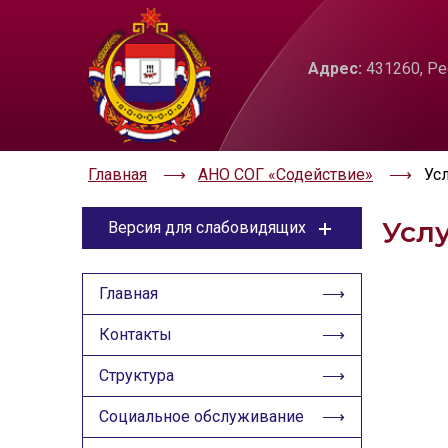
ЦВЕТОВАЯ СХЕМА
РАЗМЕР ТЕКС
Адрес:
431260, Ре
A
Aa
Aa
Aa
Aa
Aa
Главная
АНО СОГ «Содействие»
Ус
Усл
Версия для слабовидящих
ЦВЕТОВАЯ СХЕМА
Главная
Aa
Aa
Aa
Контакты
РАЗМЕР ТЕКСТА
Структура
Aa
Aa
Aa
Социальное обслуживание