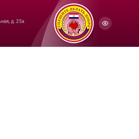
ГОЛОС
Настройки по умолчанию
ая, д. 25а
ючить озвучивание