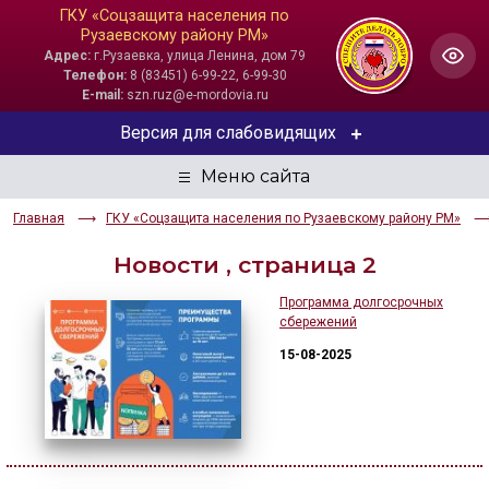
ГКУ «Соцзащита населения по
Рузаевскому району РМ»
Адрес:
г.Рузаевка, улица Ленина, дом 79
Телефон:
8 (83451) 6-99-22, 6-99-30
E-mail:
szn.ruz@e-mordovia.ru
Версия для слабовидящих
ЦВЕТОВАЯ СХЕМА
Главная
ГКУ «Соцзащита населения по Рузаевскому району РМ»
Aa
Aa
Aa
Новости , страница 2
РАЗМЕР ТЕКСТА
Программа долгосрочных
сбережений
Aa
Aa
Aa
15-08-2025
ИЗОБРАЖЕНИЯ
Скрыть
Ч/б
ГОЛОС