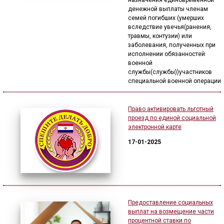
назначения единовременной
денежной выплаты членам
семей погибших (умерших
вследствие увечья(ранения,
травмы, контузии) или
заболевания, полученных при
исполнении обязанностей
военной
службы(службы))участников
специальной военной операции
Право активировать льготный
проезд по единой социальной
электронной карте
17-01-2025
Предоставление социальных
выплат на возмещение части
процентной ставки по