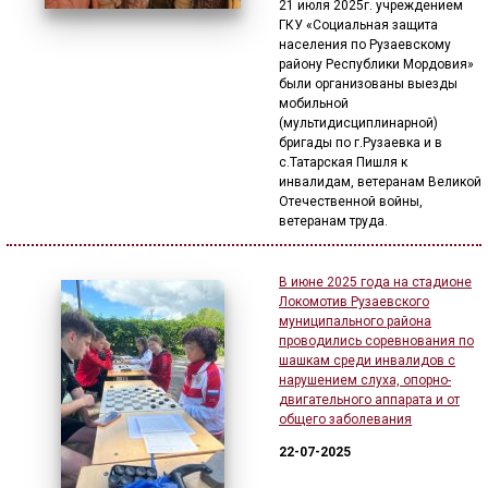
21 июля 2025г. учреждением
ГКУ «Социальная защита
населения по Рузаевскому
району Республики Мордовия»
были организованы выезды
мобильной
(мультидисциплинарной)
бригады по г.Рузаевка и в
с.Татарская Пишля к
инвалидам, ветеранам Великой
Отечественной войны,
ветеранам труда.
В июне 2025 года на стадионе
Локомотив Рузаевского
муниципального района
проводились соревнования по
шашкам среди инвалидов с
нарушением слуха, опорно-
двигательного аппарата и от
общего заболевания
22-07-2025