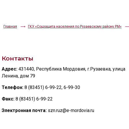
ИЗОБРАЖЕНИЯ
Скрыть
Ч/б
Главная
ГКУ «Соцзащита населения по Рузаевскому району РМ»
ГОЛОС
🔊 Включить озвучивание
Контакты
Настройки по умолчанию
Адрес:
431440, Республика Мордовия, г.Рузаевка, улица
Ленина, дом 79
Настройки по умолчанию
Телефон:
8 (83451) 6-99-22, 6-99-30
Факс:
8 (83451) 6-99-22
Электронная почта:
szn.ruz@e-mordovia.ru