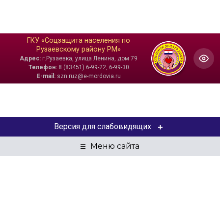
ГКУ «Соцзащита населения по
Рузаевскому району РМ»
Адрес:
г.Рузаевка, улица Ленина, дом 79
Телефон:
8 (83451) 6-99-22, 6-99-30
E-mail:
szn.ruz@e-mordovia.ru
Версия для слабовидящих
ЦВЕТОВАЯ СХЕМА
Aa
Aa
Aa
РАЗМЕР ТЕКСТА
Aa
Aa
Aa