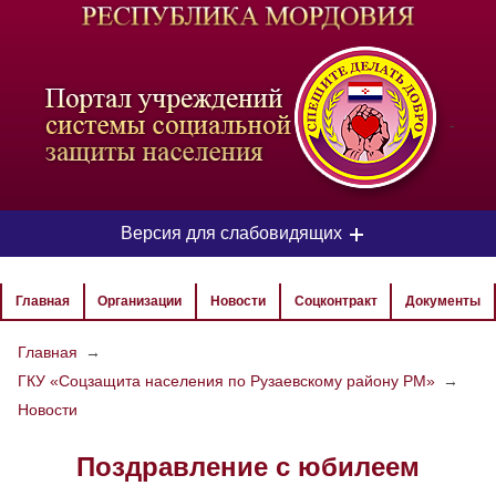
-
Версия для слабовидящих
ЦВЕТОВАЯ СХЕМА
Главная
Организации
Новости
Соцконтракт
Документы
Aa
Aa
Aa
Главная
→
ГКУ «Соцзащита населения по Рузаевскому району РМ»
→
РАЗМЕР ТЕКСТА
Новости
Aa
Aa
Aa
Поздравление с юбилеем
ИЗОБРАЖЕНИЯ