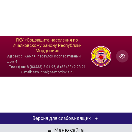
ГКУ «Соцзащита населения по
Ичалковскому району Республики
Мордовия»
Адрес:
с. Кемля, переулок Кооперативный,
дом 4
Телефон:
8 (83433) 3-01-96, 8 (83433) 2-23-21
E-mail:
szn.ichal@e-mordovia.ru
Версия для слабовидящих