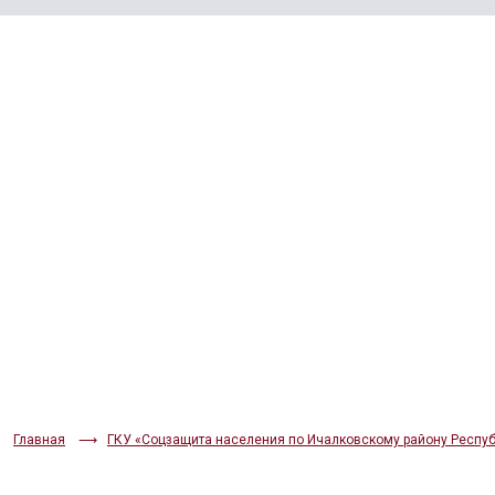
ЦВЕТОВАЯ СХЕМА
Aa
Aa
Aa
РАЗМЕР ТЕКСТА
Aa
Aa
Aa
ИЗОБРАЖЕНИЯ
Скрыть
Ч/б
ГОЛОС
🔊 Включить озвучивание
Настройки по умолчанию
Главная
ГКУ «Соцзащита населения по Ичалковскому району Респу
Настройки по умолчанию