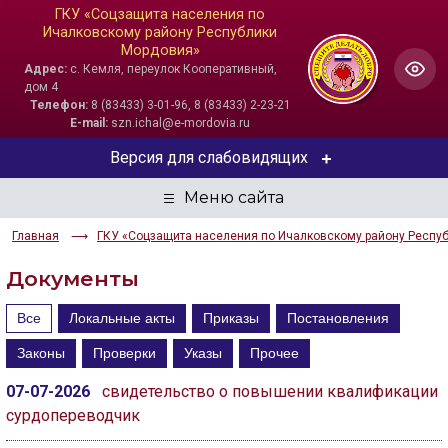
ГКУ «Соцзащита населения по
Ичалковскому району Республики
Мордовия»
Адрес:
с. Кемля, переулок Кооперативный,
дом 4
Телефон:
8 (83433) 3-01-96, 8 (83433) 2-23-21
E-mail:
szn.ichal@e-mordovia.ru
Версия для слабовидящих
ЦВЕТОВАЯ СХЕМА
Главная
ГКУ «Соцзащита населения по Ичалковскому району Респу
Aa
Aa
Aa
Документы
РАЗМЕР ТЕКСТА
Все
Локальные акты
Приказы
Постановления
Aa
Aa
Aa
Законы
Проверки
Указы
Прочее
ИЗОБРАЖЕНИЯ
07-07-2026
свидетельство о повышении квалификации
сурдопереводчик
Скрыть
Ч/б