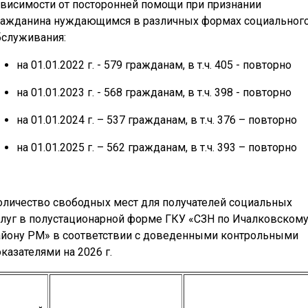
ависимости от посторонней помощи при признании
ражданина нуждающимся в различных формах социальног
бслуживания:
на 01.01.2022 г. - 579 гражданам, в т.ч. 405 - повторно
на 01.01.2023 г. - 568 гражданам, в т.ч. 398 - повторно
на 01.01.2024 г. – 537 гражданам, в т.ч. 376 – повторно
на 01.01.2025 г. – 562 гражданам, в т.ч. 393 – повторно
оличество свободных мест для получателей социальных
слуг в полустационарной форме ГКУ «СЗН по Ичалковском
айону РМ» в соответствии с доведенными контрольными
казателями на 2026 г.