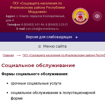
ГКУ «Соцзащита населения по
Ичалковскому району Республики
Мордовия»
Адрес:
с. Кемля, переулок Кооперативный,
дом 4
Телефон:
8 (83433) 3-01-96, 8 (83433) 2-23-21
E-mail:
szn.ichal@e-mordovia.ru
Версия для слабовидящих
ЦВЕТОВАЯ СХЕМА
Главная
ГКУ «Соцзащита населения по Ичалковскому району Респу
Aa
Aa
Aa
Социальное обслуживание
РАЗМЕР ТЕКСТА
Формы социального обслуживания:
Aa
Aa
Aa
срочные социальные услуги
ИЗОБРАЖЕНИЯ
социальное обслуживание в полустационарной
форме
Скрыть
Ч/б