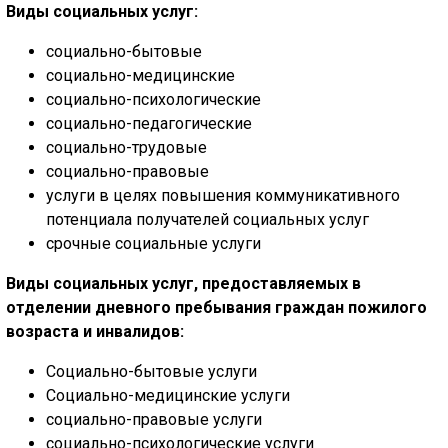
Виды социальных услуг:
ГОЛОС
социально-бытовые
🔊 Включить озвучивание
социально-медицинские
социально-психологические
социально-педагогические
Настройки по умолчанию
социально-трудовые
социально-правовые
Настройки по умолчанию
услуги в целях повышения коммуникативного
потенциала получателей социальных услуг
срочные социальные услуги
Виды социальных услуг, предоставляемых в
отделении дневного пребывания граждан пожилого
возраста и инвалидов:
Социально-бытовые услуги
Социально-медицинские услуги
социально-правовые услуги
социально-психологические услуги