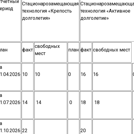
тчетный
Стационарозамещающая
Стационарозамещающ
ериод
технология «Крепость
технология «Активное
долголетия»
долголетие»
свободных
лан
факт
план
факт
свободных мест
мест
а
1.04.2026
10
10
0
16
16
а
1.07.2026
14
14
0
18
18
а
1.10.2026
22
20