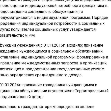
снове оценки индивидуальной потребности гражданина в
редоставлении социального обслуживания и
редусматривается в индивидуальной программе. Порядок
пределения индивидуальной потребности в социальных
слугах получателей социальных услуг утверждается
равительством РМ.
 функции учреждения с 01.11.2016г. входило: признание
ражданина нуждающимся в социальном обслуживании,
оставление индивидуальной программы, формирование и
аправление межведомственных запросов в организации,
частвующих в предоставлении государственных услуг с
елью определения среднедушевого дохода.
 01.01.2024г. признание гражданина нуждающимся в
оциальном обслуживании осуществляет Территориальный
оординационный центр.
исленность граждан, которым определена степень