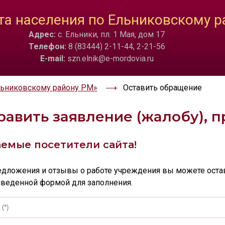
ТА
ИЗОБРАЖЕНИЯ
а населения по Ельниковскому р
Адрес:
с. Ельники, пл. 1 Мая, дом 17
a
Скрыть
Ч/б
🔊 Вкл
Телефон:
8 (83444) 2-11-44, 2-21-56
E-mail:
szn.elnik@e-mordovia.ru
льниковскому району РМ»
Оставить обращение
равить заявление (жалобу), 
емые посетители сайта!
едложения и отзывы о работе учреждения вы можете оста
веденной формой для заполнения.