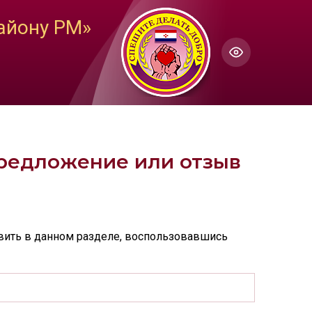
ГОЛОС
айону РМ»
Настройки по умолчанию
ючить озвучивание
предложение или отзыв
вить в данном разделе, воспользовавшись