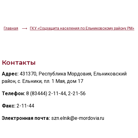
ИЗОБРАЖЕНИЯ
Скрыть
Ч/б
Главная
ГКУ «Соцзащита населения по Ельниковскому району РМ»
ГОЛОС
🔊 Включить озвучивание
Контакты
Настройки по умолчанию
Адрес:
431370, Республика Мордовия, Ельниковский
район, с. Ельники, пл. 1 Мая, дом 17
Настройки по умолчанию
Телефон:
8 (83444) 2-11-44, 2-21-56
Факс:
2-11-44
Электронная почта:
szn.elnik@e-mordovia.ru