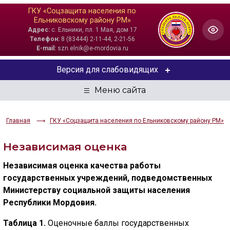
ГКУ «Соцзащита населения по
Ельниковскому району РМ»
Адрес:
с. Ельники, пл. 1 Мая, дом 17
Телефон:
8 (83444) 2-11-44, 2-21-56
E-mail:
szn.elnik@e-mordovia.ru
Версия для слабовидящих
ЦВЕТОВАЯ СХЕМА
Aa
Aa
Aa
Главная
ГКУ «Соцзащита населения по Ельниковскому району РМ»
РАЗМЕР ТЕКСТА
Независимая оценка
Aa
Aa
Aa
Независимая оценка качества работы
государственных учреждений, подведомственных
ИЗОБРАЖЕНИЯ
Министерству социальной защиты населения
Республики Мордовия.
Скрыть
Ч/б
Таблица 1.
Оценочные баллы государственных