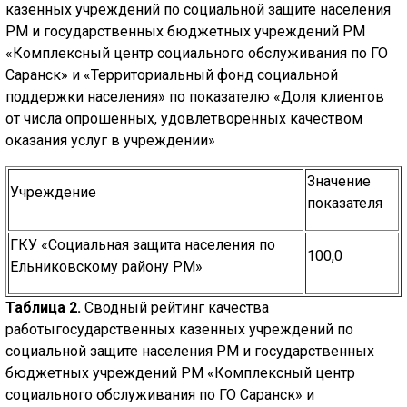
ГОЛОС
казенных учреждений по социальной защите населения
РМ и государственных бюджетных учреждений РМ
🔊 Включить озвучивание
«Комплексный центр социального обслуживания по ГО
Саранск» и «Территориальный фонд социальной
поддержки населения» по показателю «Доля клиентов
Настройки по умолчанию
от числа опрошенных, удовлетворенных качеством
оказания услуг в учреждении»
Настройки по умолчанию
Значение
Учреждение
показателя
ГКУ «Социальная защита населения по
100,0
Ельниковскому району РМ»
Таблица 2.
Сводный рейтинг качества
работыгосударственных казенных учреждений по
социальной защите населения РМ и государственных
бюджетных учреждений РМ «Комплексный центр
социального обслуживания по ГО Саранск» и