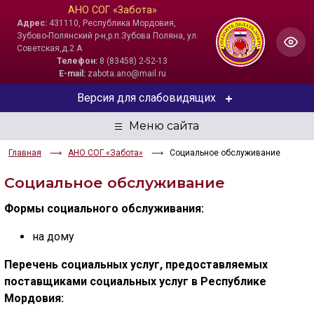
АНО СОГ «Забота»
Адрес:
431110, Республика Мордовия,
Зубово-Полянский р-н,р.п.Зубова Поляна, ул.
Советская,д.2 А
Телефон:
8 (83458) 2-52-13
E-mail:
zabota.ano@mail.ru
Версия для слабовидящих
ЦВЕТОВАЯ СХЕМА
Главная
АНО СОГ «Забота»
Социальное обслуживание
Aa
Aa
Aa
Социальное обслуживание
РАЗМЕР ТЕКСТА
Формы социального обслуживания:
Aa
Aa
Aa
на дому
ИЗОБРАЖЕНИЯ
Перечень социальных услуг, предоставляемых
поставщиками социальных услуг в Республике
Скрыть
Ч/б
Мордовия: