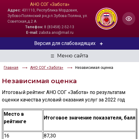
АНО СОГ «Забота»
Адрес:
431110, Республика Мордовия,
Зубово-Полянский р-н,р.п.Зубова Поляна, ул.
Советская,д.2 А
Телефон:
8 (83458) 2-52-13
E-mail:
zabota.ano@mail.ru
Версия для слабовидящих
ЦВЕТОВАЯ СХЕМА
Главная
АНО СОГ «Забота»
Независимая оценка
Aa
Aa
Aa
Независимая оценка
РАЗМЕР ТЕКСТА
Итоговый рейтинг АНО СОГ «Забота» по результатам
Aa
Aa
Aa
оценки качества условий оказания услуг за 2022 год
ИЗОБРАЖЕНИЯ
Место в
Итоговое значение показателя, балл
рейтинге
Скрыть
Ч/б
16
87,30