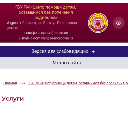
ГБУ РМ «Центр помощи детям,
оставшимся без попечения
родителей»
Адрес:
г.Саранск, р.п.Ялга, ул.Пионерская,
дом 45
Телефон:
8(8342) 25-38-80
E-mail:
d.dom.yalg@e-mordovia.ru
Версия для слабовидящих
ЦВЕТОВАЯ СХЕМА
Aa
Aa
Aa
Главная
ГБУ РМ «Центр помощи детям, оставшимся без попечения р
РАЗМЕР ТЕКСТА
Услуги
Aa
Aa
Aa
ИЗОБРАЖЕНИЯ
Скрыть
Ч/б