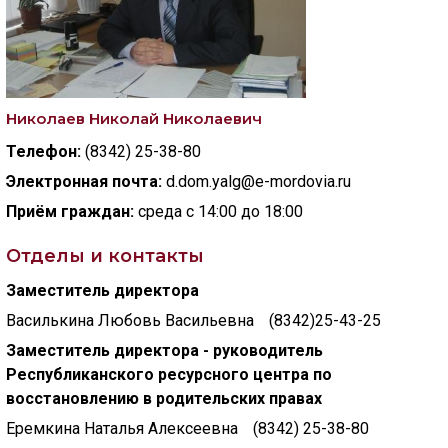
ГОЛОС
🔊 Включить озвучивание
Николаев Николай Николаевич
Настройки по умолчанию
Телефон:
(8342) 25-38-80
Электронная почта:
d.dom.yalg@e-mordovia.ru
Настройки по умолчанию
Приём граждан:
среда с 14:00 до 18:00
Отделы и контакты
Заместитель директора
Василькина Любовь Васильевна
(8342)25-43-25
Заместитель директора - руководитель
Республиканского ресурсного центра по
восстановлению в родительских правах
Еремкина Наталья Алексеевна
(8342) 25-38-80