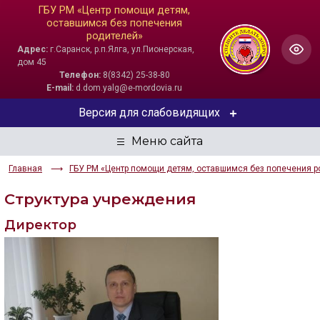
ГБУ РМ «Центр помощи детям,
оставшимся без попечения
родителей»
Адрес:
г.Саранск, р.п.Ялга, ул.Пионерская,
дом 45
Телефон:
8(8342) 25-38-80
E-mail:
d.dom.yalg@e-mordovia.ru
Версия для слабовидящих
ЦВЕТОВАЯ СХЕМА
Главная
ГБУ РМ «Центр помощи детям, оставшимся без попечения р
Aa
Aa
Aa
Структура учреждения
РАЗМЕР ТЕКСТА
Директор
Aa
Aa
Aa
ИЗОБРАЖЕНИЯ
Скрыть
Ч/б