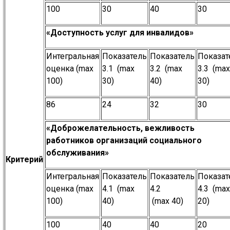
100
30
40
30
«Доступность услуг для инвалидов»
Интегральная
Показатель
Показатель
Показат
оценка (max
3.1 (max
3.2 (max
3.3 (max
100)
30)
40)
30)
86
24
32
30
«Доброжелательность, вежливость
работников организаций социального
обслуживания»
Критерий
Интегральная
Показатель
Показатель
Показат
оценка (max
4.1 (max
4.2
4.3 (max
100)
40)
(max 40)
20)
100
40
40
20