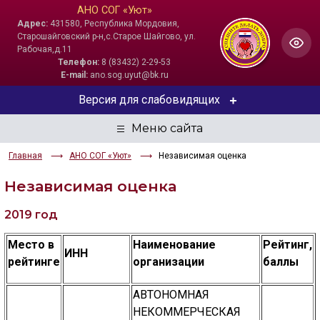
АНО СОГ «Уют»
Адрес:
431580, Республика Мордовия,
Старошайговский р-н,с.Старое Шайгово, ул.
Рабочая,д.11
Телефон:
8 (83432) 2-29-53
E-mail:
ano.sog.uyut@bk.ru
Версия для слабовидящих
ЦВЕТОВАЯ СХЕМА
Главная
АНО СОГ «Уют»
Независимая оценка
Aa
Aa
Aa
Независимая оценка
РАЗМЕР ТЕКСТА
2019 год
Aa
Aa
Aa
Место в
Наименование
Рейтинг,
ИНН
ИЗОБРАЖЕНИЯ
рейтинге
организации
баллы
Скрыть
Ч/б
АВТОНОМНАЯ
НЕКОММЕРЧЕСКАЯ