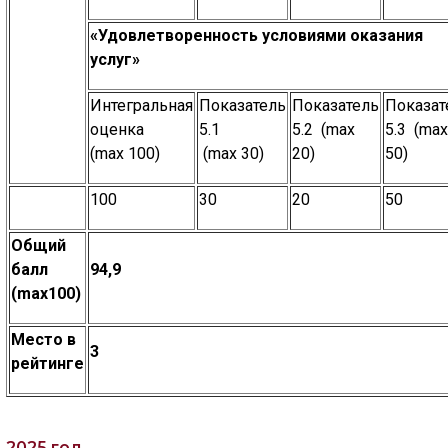
«Удовлетворенность условиями оказания
услуг»
Интегральная
Показатель
Показатель
Показат
оценка
5.1
5.2 (max
5.3 (max
(max 100)
(max 30)
20)
50)
100
30
20
50
Общий
балл
94,9
(
max
100)
Место в
3
рейтинге
2025 год