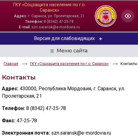
ГКУ «Соцзащита населения по г.о.
Саранск»
Адрес:
г. Саранск, ул. Пролетарская, 21
Телефон:
8 (8342) 47-25-78
E-mail:
szn.saransk@e-mordovia.ru
Версия для слабовидящих
ЦВЕТОВАЯ СХЕМА
Главная
ГКУ «Соцзащита населения по г.о. Саранск»
Контакты
Aa
Aa
Aa
Контакты
РАЗМЕР ТЕКСТА
Адрес:
430000, Республика Мордовия, г. Саранск, ул.
Aa
Aa
Aa
Пролетарская, 21
ИЗОБРАЖЕНИЯ
Телефон:
8 (8342) 47-25-78
Скрыть
Ч/б
Факс:
47-25-78
Электронная почта:
szn.saransk@e-mordovia.ru
ГОЛОС