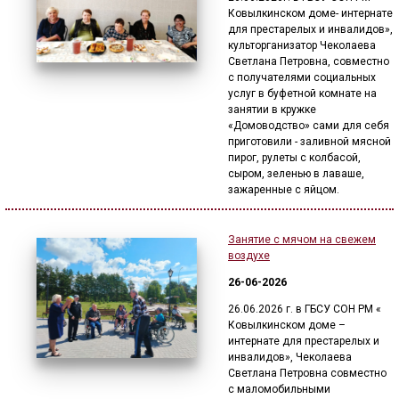
Ковылкинском доме- интернате
для престарелых и инвалидов»,
культорганизатор Чеколаева
Светлана Петровна, совместно
с получателями социальных
услуг в буфетной комнате на
занятии в кружке
«Домоводство» сами для себя
приготовили - заливной мясной
пирог, рулеты с колбасой,
сыром, зеленью в лаваше,
зажаренные с яйцом.
Занятие с мячом на свежем
воздухе
26-06-2026
26.06.2026 г. в ГБСУ СОН РМ «
Ковылкинском доме –
интернате для престарелых и
инвалидов», Чеколаева
Светлана Петровна совместно
с маломобильными