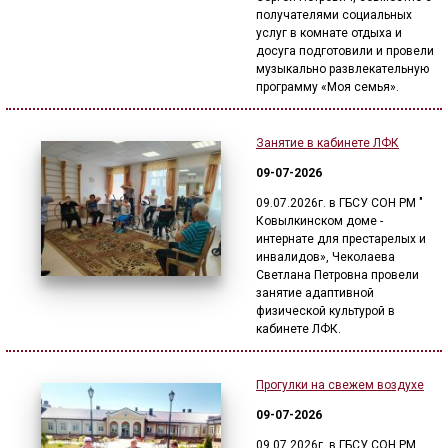
ГОЛОС
получателями социальных
услуг в комнате отдыха и
🔊 Включить озвучивание
досуга подготовили и провели
музыкально развлекательную
программу «Моя семья».
Настройки по умолчанию
Занятие в кабинете ЛФК
Настройки по умолчанию
09-07-2026
09.07.2026г. в ГБСУ СОН РМ "
Ковылкинском доме -
интернате для престарелых и
инвалидов», Чеколаева
Светлана Петровна провели
занятие адаптивной
физической культурой в
кабинете ЛФК.
Прогулки на свежем воздухе
09-07-2026
09.07.2026г. в ГБСУ СОН РМ