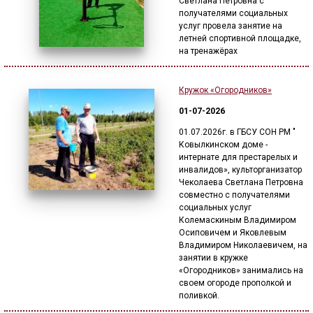
Светлана Петровна с
получателями социальных
услуг провела занятие на
летней спортивной площадке,
на тренажёрах
Кружок «Огородников»
01-07-2026
01.07.2026г. в ГБСУ СОН РМ "
Ковылкинском доме -
интернате для престарелых и
инвалидов», культорганизатор
Чеколаева Светлана Петровна
совместно с получателями
социальных услуг
Колемаскиным Владимиром
Осиповичем и Яковлевым
Владимиром Николаевичем, на
занятии в кружке
«Огородников» занимались на
своем огороде прополкой и
поливкой.