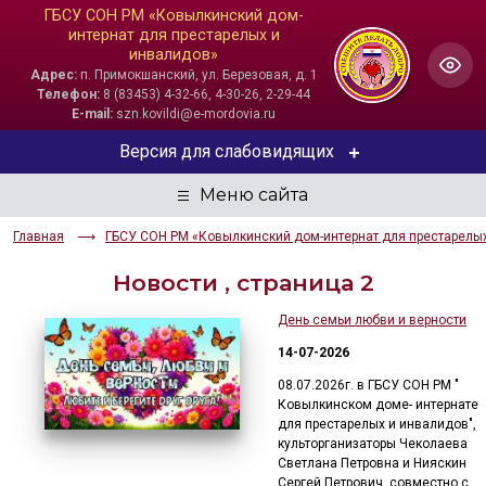
ГБСУ СОН РМ «Ковылкинский дом-
интернат для престарелых и
инвалидов»
Адрес:
п. Примокшанский, ул. Березовая, д. 1
Телефон:
8 (83453) 4-32-66, 4-30-26, 2-29-44
E-mail:
szn.kovildi@e-mordovia.ru
Версия для слабовидящих
ЦВЕТОВАЯ СХЕМА
Главная
ГБСУ СОН РМ «Ковылкинский дом-интернат для престарелы
Aa
Aa
Aa
Новости , страница 2
РАЗМЕР ТЕКСТА
День семьи любви и верности
Aa
Aa
Aa
14-07-2026
08.07.2026г. в ГБСУ СОН РМ "
ИЗОБРАЖЕНИЯ
Ковылкинском доме- интернате
для престарелых и инвалидов",
Скрыть
Ч/б
культорганизаторы Чеколаева
Светлана Петровна и Нияскин
Сергей Петрович, совместно с