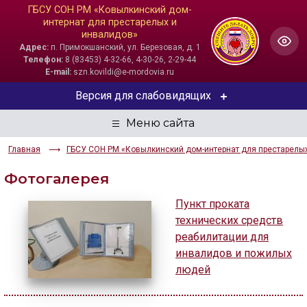
ГБСУ СОН РМ «Ковылкинский дом-
интернат для престарелых и
инвалидов»
Адрес:
п. Примокшанский, ул. Березовая, д. 1
Телефон:
8 (83453) 4-32-66, 4-30-26, 2-29-44
E-mail:
szn.kovildi@e-mordovia.ru
Версия для слабовидящих
ЦВЕТОВАЯ СХЕМА
Главная
ГБСУ СОН РМ «Ковылкинский дом-интернат для престарелы
Aa
Aa
Aa
Фотогалерея
РАЗМЕР ТЕКСТА
Пункт проката
Aa
Aa
Aa
технических средств
реабилитации для
ИЗОБРАЖЕНИЯ
инвалидов и пожилых
людей
Скрыть
Ч/б