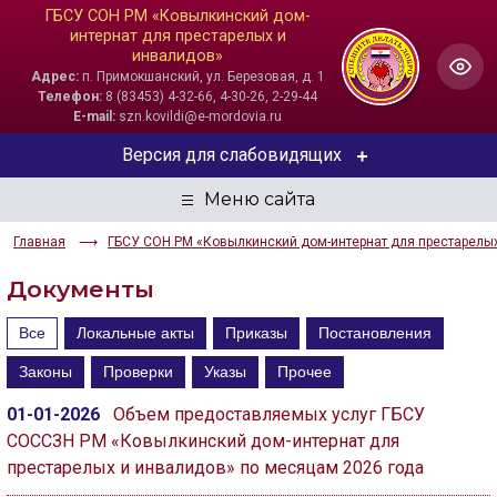
ГБСУ СОН РМ «Ковылкинский дом-
интернат для престарелых и
инвалидов»
Адрес:
п. Примокшанский, ул. Березовая, д. 1
Телефон:
8 (83453) 4-32-66, 4-30-26, 2-29-44
E-mail:
szn.kovildi@e-mordovia.ru
Версия для слабовидящих
ЦВЕТОВАЯ СХЕМА
Главная
ГБСУ СОН РМ «Ковылкинский дом-интернат для престарелы
Aa
Aa
Aa
Документы
РАЗМЕР ТЕКСТА
Все
Локальные акты
Приказы
Постановления
Aa
Aa
Aa
Законы
Проверки
Указы
Прочее
ИЗОБРАЖЕНИЯ
01-01-2026
Объем предоставляемых услуг ГБСУ
СОССЗН РМ «Ковылкинский дом-интернат для
Скрыть
Ч/б
престарелых и инвалидов» по месяцам 2026 года