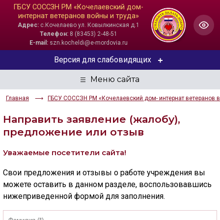
ГБСУ СОССЗН РМ «Кочелаевский дом-
интернат ветеранов войны и труда»
Адрес:
с.Кочелаево ул. Ковылкинская д.1
Телефон:
8 (83453) 2-48-51
E-mail:
szn.kocheldi@e-mordovia.ru
Версия для слабовидящих
ЦВЕТОВАЯ СХЕМА
Главная
ГБСУ СОССЗН РМ «Кочелаевский дом- интернат ветеранов в
Aa
Aa
Aa
Направить заявление (жалобу),
РАЗМЕР ТЕКСТА
предложение или отзыв
Aa
Aa
Aa
Уважаемые посетители сайта!
ИЗОБРАЖЕНИЯ
Свои предложения и отзывы о работе учреждения вы
можете оставить в данном разделе, воспользовавшись
Скрыть
Ч/б
нижеприведенной формой для заполнения.
ГОЛОС