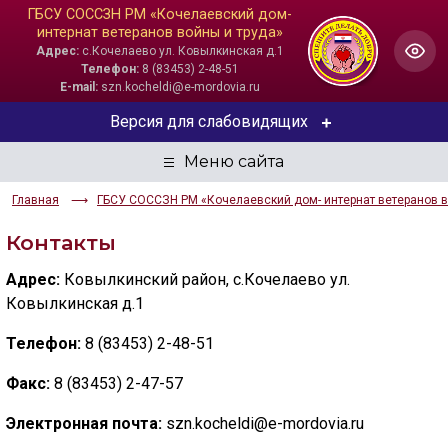
ГБСУ СОССЗН РМ «Кочелаевский дом-
интернат ветеранов войны и труда»
Адрес:
с.Кочелаево ул. Ковылкинская д.1
Телефон:
8 (83453) 2-48-51
E-mail:
szn.kocheldi@e-mordovia.ru
Версия для слабовидящих
ЦВЕТОВАЯ СХЕМА
Главная
ГБСУ СОССЗН РМ «Кочелаевский дом- интернат ветеранов в
Aa
Aa
Aa
Контакты
РАЗМЕР ТЕКСТА
Адрес:
Ковылкинский район, с.Кочелаево ул.
Aa
Aa
Aa
Ковылкинская д.1
Телефон:
8 (83453) 2-48-51
ИЗОБРАЖЕНИЯ
Факс:
8 (83453) 2-47-57
Скрыть
Ч/б
Электронная почта:
szn.kocheldi@e-mordovia.ru
ГОЛОС