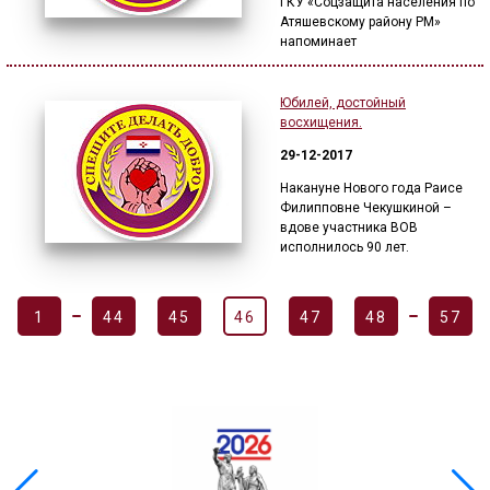
ГКУ «Соцзащита населения по
Атяшевскому району РМ»
напоминает
Юбилей, достойный
восхищения.
29-12-2017
Накануне Нового года Раисе
Филипповне Чекушкиной –
вдове участника ВОВ
исполнилось 90 лет.
1
44
45
46
47
48
57