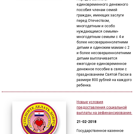
единовременного денежного
🔊 Включить озвучивание
пособия членам семей
граждан, имеющих заслуги
перед Отечеством,
многодетным и особо
Настройки по умолчанию
нуждающимся семьям»
многодетным семьям с 4 и
более несовершеннолетними
Настройки по умолчанию
детьми и одиноким мамам с 2
и более несовершеннолетними
детьми выплачивается
ежегодное единовременное
денежное пособие в связи с
празднованием Святой Пасхи в
размере 800 рублей на каждого
ребенка.
Новые условия
предоставления социальной
выплаты на рефинансирование.
21-02-2018
Государственное казенное