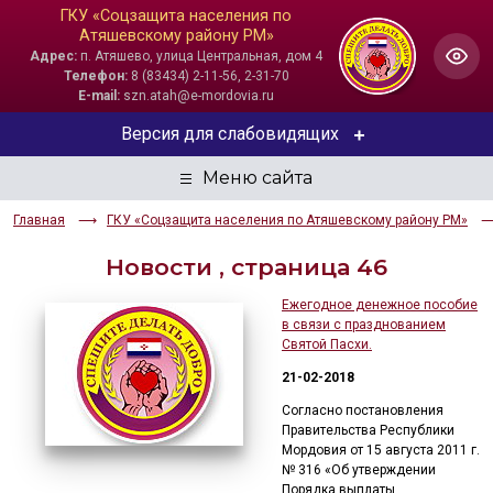
ГКУ «Соцзащита населения по
Атяшевскому району РМ»
Адрес:
п. Атяшево, улица Центральная, дом 4
Телефон:
8 (83434) 2-11-56, 2-31-70
E-mail:
szn.atah@e-mordovia.ru
Версия для слабовидящих
ЦВЕТОВАЯ СХЕМА
Главная
ГКУ «Соцзащита населения по Атяшевскому району РМ»
Aa
Aa
Aa
Новости , страница 46
РАЗМЕР ТЕКСТА
Ежегодное денежное пособие
в связи с празднованием
Aa
Aa
Aa
Святой Пасхи.
21-02-2018
ИЗОБРАЖЕНИЯ
Согласно постановления
Скрыть
Ч/б
Правительства Республики
Мордовия от 15 августа 2011 г.
№ 316 «Об утверждении
ГОЛОС
Порядка выплаты