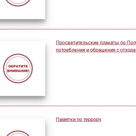
Просветительские плакаты по Поп
потребления и обращения с отход
Памятки по террору