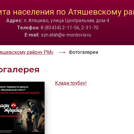
ТА
ИЗОБРАЖЕНИЯ
та населения по Атяшевскому ра
Адрес:
п. Атяшево, улица Центральная, дом 4
a
Скрыть
Ч/б
🔊 Вкл
Телефон:
8 (83434) 2-11-56, 2-31-70
E-mail:
szn.atah@e-mordovia.ru
тяшевскому району РМ»
Фотогалереи
огалерея
Клади трубку!