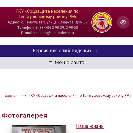
ГКУ «Соцзащита населения по
Теньгушевскому району РМ»
Адрес:
с. Теньгушево, улица К.Маркса, дом 39
Телефон:
8 (83446) 2-90-29, 2-90-58
E-mail:
szn.teng@e-mordovia.ru
Версия для слабовидящих
ЦВЕТОВАЯ СХЕМА
Aa
Aa
Aa
РАЗМЕР ТЕКСТА
Главная
ГКУ «Соцзащита населения по Теньгушевскому району РМ»
Aa
Aa
Aa
Фотогалерея
ИЗОБРАЖЕНИЯ
Наша жизнь
Скрыть
Ч/б