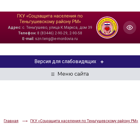
ГКУ «Соцзащита населения по
Теньгушевскому району РМ»
Адрес:
с. Теньгушево, улица К.Маркса, дом 39
Телефон:
8 (83446) 2-90-29, 2-90-58
E-mail:
szn.teng@e-mordovia.ru
Версия для слабовидящих
ЦВЕТОВАЯ СХЕМА
Aa
Aa
Aa
РАЗМЕР ТЕКСТА
Aa
Aa
Aa
Главная
ГКУ «Соцзащита населения по Теньгушевскому району РМ»
ИЗОБРАЖЕНИЯ