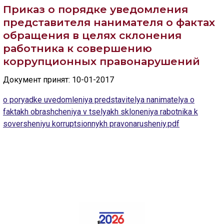
Скрыть
Ч/б
Приказ о порядке уведомления
представителя нанимателя о фактах
ГОЛОС
обращения в целях склонения
работника к совершению
🔊 Включить озвучивание
коррупционных правонарушений
Документ принят: 10-01-2017
Настройки по умолчанию
o poryadke uvedomleniya predstavitelya nanimatelya o
Настройки по умолчанию
faktakh obrashcheniya v tselyakh skloneniya rabotnika k
soversheniyu korruptsionnykh pravonarusheniy.pdf