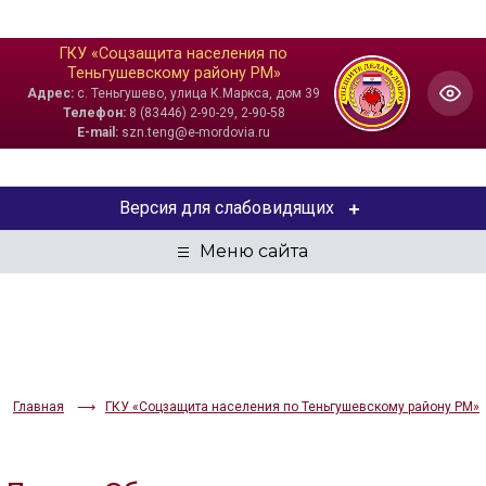
ГКУ «Соцзащита населения по
Теньгушевскому району РМ»
Адрес:
с. Теньгушево, улица К.Маркса, дом 39
Телефон:
8 (83446) 2-90-29, 2-90-58
E-mail:
szn.teng@e-mordovia.ru
Версия для слабовидящих
ЦВЕТОВАЯ СХЕМА
Aa
Aa
Aa
РАЗМЕР ТЕКСТА
Aa
Aa
Aa
Главная
ГКУ «Соцзащита населения по Теньгушевскому району РМ»
ИЗОБРАЖЕНИЯ