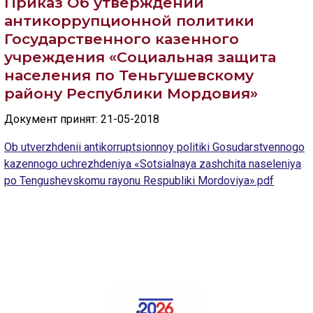
Приказ Об утверждении
Скрыть
Ч/б
антикоррупционной политики
Государственного казенного
ГОЛОС
учреждения «Социальная защита
🔊 Включить озвучивание
населения по Теньгушевскому
району Республики Мордовия»
Настройки по умолчанию
Документ принят: 21-05-2018
Ob utverzhdenii antikorruptsionnoy politiki Gosudarstvennogo
Настройки по умолчанию
kazennogo uchrezhdeniya «Sotsialnaya zashchita naseleniya
po Tengushevskomu rayonu Respubliki Mordoviya».pdf