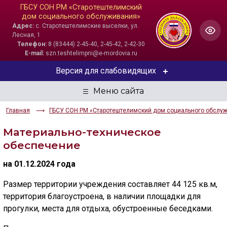
ГБСУ СОН РМ «Старотештелимский
дом социального обслуживания»
Адрес:
с. Старотештелимские выселки, ул.
Лесная, 1
Телефон:
8 (83444) 2-45-40, 2-45-42, 2-42-30
E-mail:
szn.teshtelimpni@e-mordovia.ru
Версия для слабовидящих
ЦВЕТОВАЯ СХЕМА
Главная
ГБСУ СОН РМ «Старотештелимский дом социального обслу
Aa
Aa
Aa
Материально-техническое
РАЗМЕР ТЕКСТА
обеспечение
Aa
Aa
Aa
на 01.12.2024 года
Размер территории учреждения составляет 44 125 кв.м,
ИЗОБРАЖЕНИЯ
территория благоустроена, в наличии площадки для
Скрыть
Ч/б
прогулки, места для отдыха, обустроенные беседками.