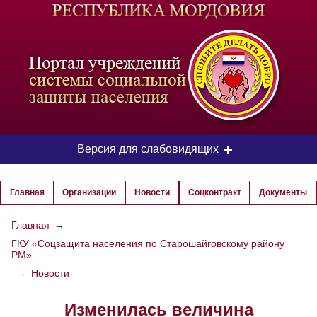
-
Версия для слабовидящих
ЦВЕТОВАЯ СХЕМА
Главная
Организации
Новости
Соцконтракт
Документы
Aa
Aa
Aa
Главная
→
ГКУ «Соцзащита населения по Старошайговскому району
РАЗМЕР ТЕКСТА
РМ»
Aa
Aa
→
Новости
Aa
Изменилась величина
ИЗОБРАЖЕНИЯ