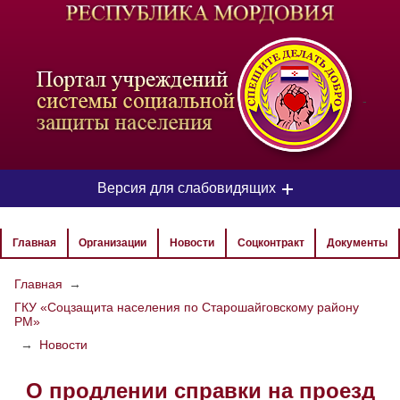
-
Версия для слабовидящих
ЦВЕТОВАЯ СХЕМА
Главная
Организации
Новости
Соцконтракт
Документы
Aa
Aa
Aa
Главная
→
ГКУ «Соцзащита населения по Старошайговскому району
РАЗМЕР ТЕКСТА
РМ»
Aa
Aa
→
Новости
Aa
О продлении справки на проезд
ИЗОБРАЖЕНИЯ